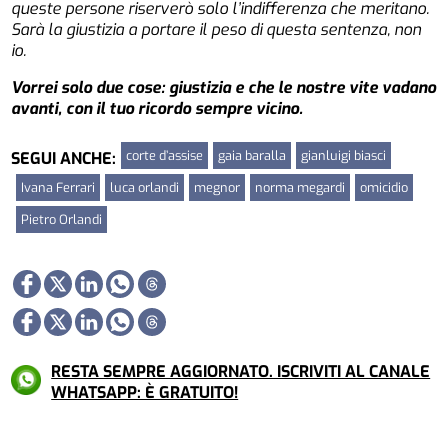
queste persone riserverò solo l’indifferenza che meritano.
Sarà la giustizia a portare il peso di questa sentenza, non
io.
Vorrei solo due cose: giustizia e che le nostre vite vadano
avanti, con il tuo ricordo sempre vicino.
corte d’assise
gaia baralla
gianluigi biasci
SEGUI ANCHE:
Ivana Ferrari
luca orlandi
megnor
norma megardi
omicidio
Pietro Orlandi
RESTA SEMPRE AGGIORNATO. ISCRIVITI AL CANALE
WHATSAPP: È GRATUITO!