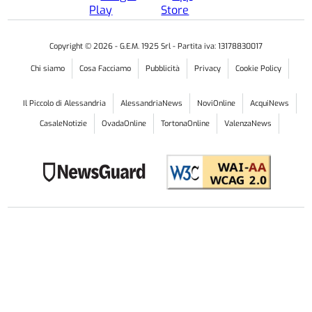
Copyright ©
2026
- G.E.M. 1925 Srl - Partita iva: 13178830017
Chi siamo
Cosa Facciamo
Pubblicità
Privacy
Cookie Policy
Il Piccolo di Alessandria
AlessandriaNews
NoviOnline
AcquiNews
CasaleNotizie
OvadaOnline
TortonaOnline
ValenzaNews