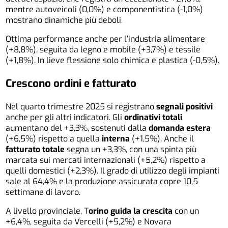
mentre autoveicoli (0,0%) e componentistica (-1,0%)
mostrano dinamiche più deboli.
Ottima performance anche per l’industria alimentare
(+8,8%), seguita da legno e mobile (+3,7%) e tessile
(+1,8%). In lieve flessione solo chimica e plastica (-0,5%).
Crescono ordini e fatturato
Nel quarto trimestre 2025 si registrano
segnali positivi
anche per gli altri indicatori. Gli
ordinativi totali
aumentano del +3,3%, sostenuti dalla
domanda estera
(+6,5%) rispetto a quella
interna
(+1,5%). Anche il
fatturato totale
segna un +3,3%, con una spinta più
marcata sui mercati internazionali (+5,2%) rispetto a
quelli domestici (+2,3%). Il grado di utilizzo degli impianti
sale al 64,4% e la produzione assicurata copre 10,5
settimane di lavoro.
A livello provinciale, T
orino guida la crescita
con un
+6,4%, seguita da Vercelli (+5,2%) e Novara