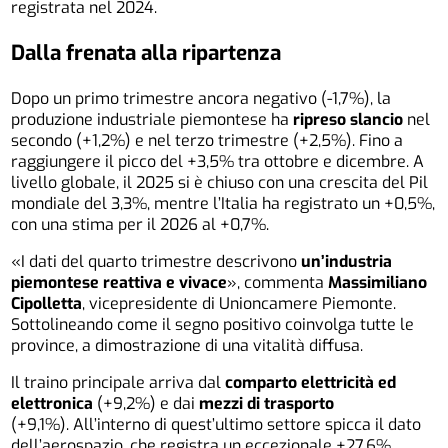
registrata nel 2024.
Dalla frenata alla ripartenza
Dopo un primo trimestre ancora negativo (-1,7%), la
produzione industriale piemontese ha
ripreso slancio
nel
secondo (+1,2%) e nel terzo trimestre (+2,5%). Fino a
raggiungere il picco del +3,5% tra ottobre e dicembre. A
livello globale, il 2025 si è chiuso con una crescita del Pil
mondiale del 3,3%, mentre l’Italia ha registrato un +0,5%,
con una stima per il 2026 al +0,7%.
«I dati del quarto trimestre descrivono
un’industria
piemontese reattiva e vivace
», commenta
Massimiliano
Cipolletta
, vicepresidente di Unioncamere Piemonte.
Sottolineando come il segno positivo coinvolga tutte le
province, a dimostrazione di una vitalità diffusa.
Il traino principale arriva dal
comparto elettricità ed
elettronica
(+9,2%) e dai
mezzi di trasporto
(+9,1%). All’interno di quest’ultimo settore spicca il dato
dell’aerospazio, che registra un eccezionale +27,6%,