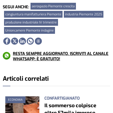
aerospazio Piemonte crescita
SEGUI ANCHE:
congiuntura manifatturiera Piemonte
industria Piemonte 2025
produzione industriale IV trimestre
Unioncamere Piemonte indagine
RESTA SEMPRE AGGIORNATO. ISCRIVITI AL CANALE
WHATSAPP: È GRATUITO!
Articoli correlati
CONFARTIGIANATO
ECONOMIA
Il sommerso colpisce
oltre 57mila imprese