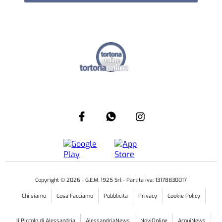
Copyright ©
2026
- G.E.M. 1925 Srl - Partita iva: 13178830017
Chi siamo
Cosa Facciamo
Pubblicità
Privacy
Cookie Policy
Il Piccolo di Alessandria
AlessandriaNews
NoviOnline
AcquiNews