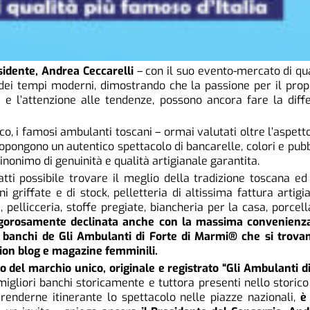
esidente, Andrea Ceccarelli
– con il suo evento-mercato di qu
dei tempi moderni, dimostrando che la passione per il propri
li e l’attenzione alle tendenze, possono ancora fare la di
co, i famosi ambulanti toscani – ormai valutati oltre l’aspet
opongono un autentico spettacolo di bancarelle, colori e pubb
sinonimo di genuinità e qualità artigianale garantita.
tti possibile trovare il meglio della tradizione toscana ed i
 griffate e di stock, pelletteria di altissima fattura artig
ellicceria, stoffe pregiate, biancheria per la casa, porcellan
igorosamente declinata anche con la massima convenienza.
sui banchi de Gli Ambulanti di Forte di Marmi® che si trov
hion blog e magazine femminili.
o del
marchio unico, originale e registrato “Gli Ambulanti d
 migliori banchi storicamente e tuttora presenti nello stor
renderne itinerante lo spettacolo nelle piazze nazionali,
è