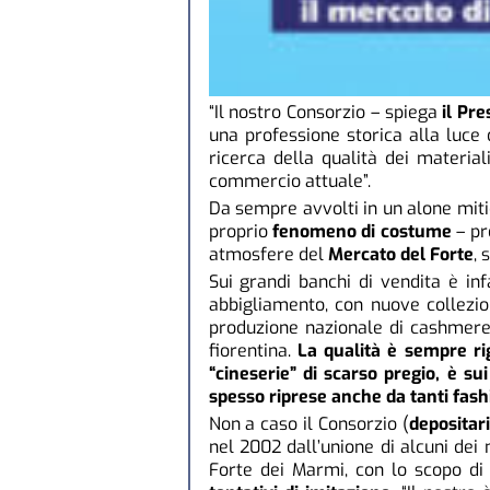
“Il nostro Consorzio – spiega
il Pr
una professione storica alla luce 
ricerca della qualità dei materia
commercio attuale”.
Da sempre avvolti in un alone miti
proprio
fenomeno di costume
– pr
atmosfere del
Mercato del Forte
, 
Sui grandi banchi di vendita è infa
abbigliamento, con nuove collezioni
produzione nazionale di cashmere, p
fiorentina.
La qualità è sempre r
“cineserie” di scarso pregio, è 
spesso riprese anche da tanti fas
Non a caso il Consorzio (
depositari
nel 2002 dall’unione di alcuni dei
Forte dei Marmi, con lo scopo di 