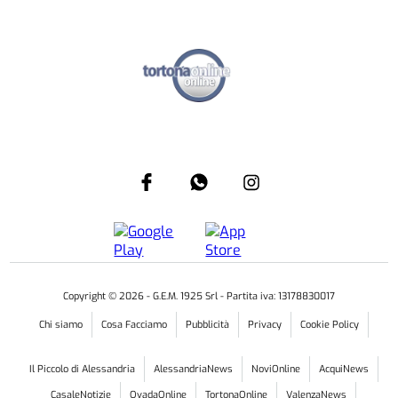
Copyright ©
2026
- G.E.M. 1925 Srl - Partita iva: 13178830017
Chi siamo
Cosa Facciamo
Pubblicità
Privacy
Cookie Policy
Il Piccolo di Alessandria
AlessandriaNews
NoviOnline
AcquiNews
CasaleNotizie
OvadaOnline
TortonaOnline
ValenzaNews