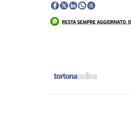
RESTA SEMPRE AGGIORNATO. IS
Più letti
SOCIETÀ
IL RACCONTO
Se la trebbiatura col tratto