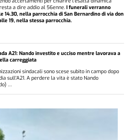
endo accertamenti per chiarire l’esatta dinamica
resta a dire addio al 56enne.
I funerali verranno
le 14.30, nella parrocchia di San Bernardino di via don
alle 19, nella stessa parrocchia.
ada A21: Nando investito e ucciso mentre lavorava a
ella carreggiata
izzazioni sindacali sono scese subito in campo dopo
dia sull'A21. A perdere la vita è stato Nando
do) …