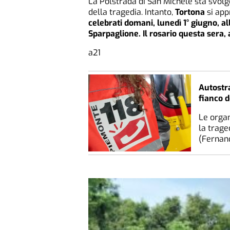
La Polstrada di San Michele sta svolg
della tragedia. Intanto,
Tortona
si app
celebrati domani, lunedì 1° giugno, al
Sparpaglione. Il rosario questa sera, 
a21
Autostr
fianco d
Le organ
la trage
(Fernan