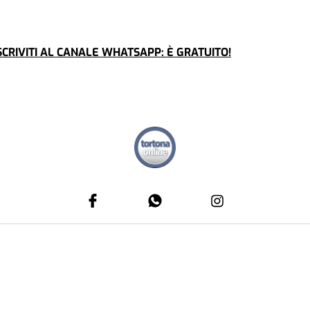
CRIVITI AL CANALE WHATSAPP: È GRATUITO!
CRONACA
SOCIE
L'INTERVENTO
LO SC
re è
Rapina a Tortona: tenta di
A26,